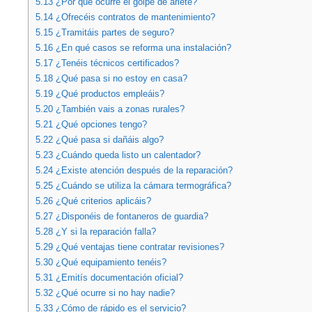
5.13
¿Por qué ocurre el golpe de ariete?
5.14
¿Ofrecéis contratos de mantenimiento?
5.15
¿Tramitáis partes de seguro?
5.16
¿En qué casos se reforma una instalación?
5.17
¿Tenéis técnicos certificados?
5.18
¿Qué pasa si no estoy en casa?
5.19
¿Qué productos empleáis?
5.20
¿También vais a zonas rurales?
5.21
¿Qué opciones tengo?
5.22
¿Qué pasa si dañáis algo?
5.23
¿Cuándo queda listo un calentador?
5.24
¿Existe atención después de la reparación?
5.25
¿Cuándo se utiliza la cámara termográfica?
5.26
¿Qué criterios aplicáis?
5.27
¿Disponéis de fontaneros de guardia?
5.28
¿Y si la reparación falla?
5.29
¿Qué ventajas tiene contratar revisiones?
5.30
¿Qué equipamiento tenéis?
5.31
¿Emitís documentación oficial?
5.32
¿Qué ocurre si no hay nadie?
5.33
¿Cómo de rápido es el servicio?