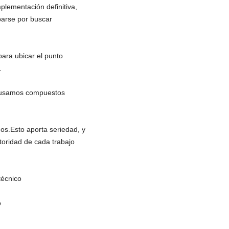
mplementación definitiva,
parse por buscar
ara ubicar el punto
.
so usamos compuestos
os.Esto aporta seriedad, y
toridad de cada trabajo
técnico
o