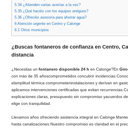
5.34
¿Atienden varias averías a la vez?
5.35
¿Qué hacéis con los equipos antiguos?
5.36
¿Ofrecéis asesoría para ahorrar agua?
6
Atención urgente en Centro y Calonge
6.1
Otros municipios
¿Buscas
fontaneros de confianza
en Centro, Ca
distancia
¿Necesitas un
fontanero disponible 24 h
en Calonge?En
Gir
con más de 35 añoscomprometidos concubrir incidencias.Conoc
elamplitud térmica comprometeninstalaciones y derivan en gast
aplicamos intervenciones certificadas que evitan recurrencias.Ca
explicaciones claras, presupuesto sin compromiso yacuerdos de s
elige con tranquilidad.
Llevamos años ofreciendo asistencia integral en Calonge.Mant
hasta canalizaciones.Nuestro compromiso es claridad en el pr