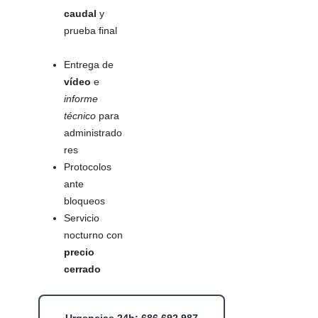
caudal
y
prueba final
Entrega de
vídeo
e
informe
técnico
para
administrado
res
Protocolos
ante
bloqueos
Servicio
nocturno con
precio
cerrado
Urgencias 24h: 686 692 987