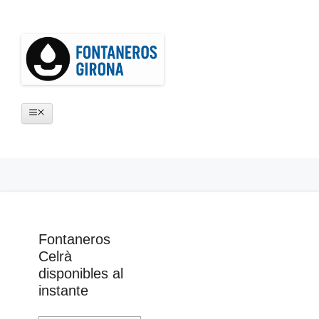
Saltar
al
contenido
Menú
Fontaneros
Celrà
disponibles al
instante