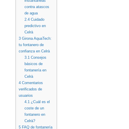
instantáneas
contra atascos
de agua
2.4
Cuidado
predictivo en
Celrà
3
Girona AquaTech:
tu fontanero de
confianza en Celrà
3.1
Consejos
básicos de
fontanería en
Celrà
4
Comentarios
verificados de
usuarios
4.1
¿Cuál es el
coste de un
fontanero en
Celrà?
5
FAQ de fontanería