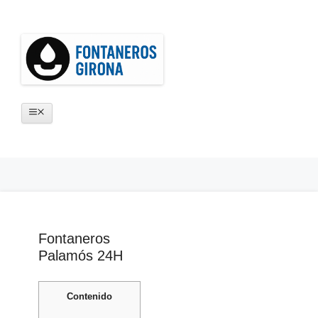
Saltar
al
contenido
Menú
Fontaneros
Palamós 24H
Contenido