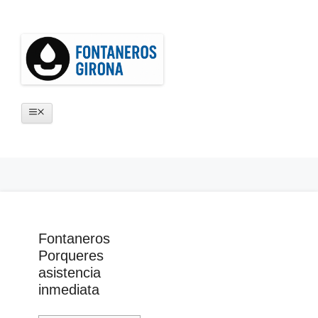
Saltar
al
contenido
Menú
Fontaneros
Porqueres
asistencia
inmediata