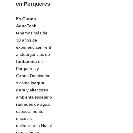
en Porqueres
En
Girona
AquaTech
tenemos más de
30 años de
experienciaenfrent
andourgencias de
fontanería
en
Porqueres y
Girona.Dominamo
s cómo la
agua
dura
y elfactores
ambientalesdeterio
ranredes de agua,
especialmente
encasas
unifamiliares.Nuest
ra misión es