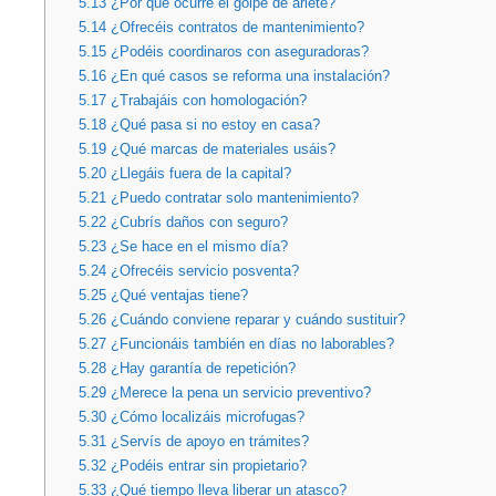
5.13
¿Por qué ocurre el golpe de ariete?
5.14
¿Ofrecéis contratos de mantenimiento?
5.15
¿Podéis coordinaros con aseguradoras?
5.16
¿En qué casos se reforma una instalación?
5.17
¿Trabajáis con homologación?
5.18
¿Qué pasa si no estoy en casa?
5.19
¿Qué marcas de materiales usáis?
5.20
¿Llegáis fuera de la capital?
5.21
¿Puedo contratar solo mantenimiento?
5.22
¿Cubrís daños con seguro?
5.23
¿Se hace en el mismo día?
5.24
¿Ofrecéis servicio posventa?
5.25
¿Qué ventajas tiene?
5.26
¿Cuándo conviene reparar y cuándo sustituir?
5.27
¿Funcionáis también en días no laborables?
5.28
¿Hay garantía de repetición?
5.29
¿Merece la pena un servicio preventivo?
5.30
¿Cómo localizáis microfugas?
5.31
¿Servís de apoyo en trámites?
5.32
¿Podéis entrar sin propietario?
5.33
¿Qué tiempo lleva liberar un atasco?