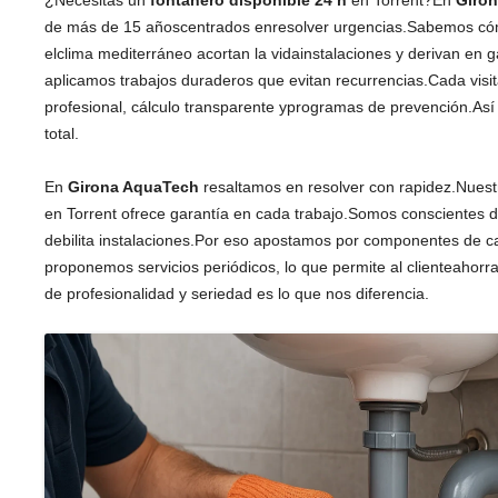
¿Necesitas un
fontanero disponible 24 h
en Torrent?En
Giro
de más de 15 añoscentrados enresolver urgencias.Sabemos cómo
elclima mediterráneo acortan la vidainstalaciones y derivan en 
aplicamos trabajos duraderos que evitan recurrencias.Cada visit
profesional, cálculo transparente yprogramas de prevención.Así e
total.
En
Girona AquaTech
resaltamos en resolver con rapidez.Nuest
en Torrent ofrece garantía en cada trabajo.Somos conscientes d
debilita instalaciones.Por eso apostamos por componentes de 
proponemos servicios periódicos, lo que permite al clienteahor
de profesionalidad y seriedad es lo que nos diferencia.