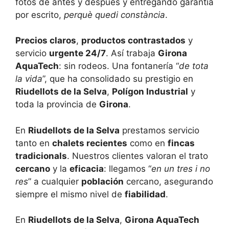
fotos de antes y después y entregando garantía
por escrito,
perquè quedi constància
.
Precios claros
,
productos contrastados
y
servicio
urgente 24/7
. Así trabaja
Girona
AquaTech
: sin rodeos. Una fontanería “
de tota
la vida
”, que ha consolidado su prestigio en
Riudellots de la Selva
,
Polígon Industrial
y
toda la provincia de
Girona
.
En
Riudellots de la Selva
prestamos servicio
tanto en
chalets recientes
como en
fincas
tradicionals
. Nuestros clientes valoran el trato
cercano
y la
eficacia
: llegamos “
en un tres i no
res
” a cualquier
población
cercano, asegurando
siempre el mismo nivel de
fiabilidad
.
En
Riudellots de la Selva
,
Girona AquaTech