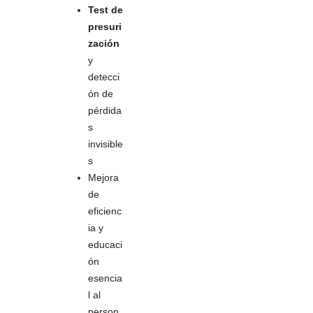
Test de
presuri
zación
y
detecci
ón de
pérdida
s
invisible
s
Mejora
de
eficienc
ia y
educaci
ón
esencia
l al
person