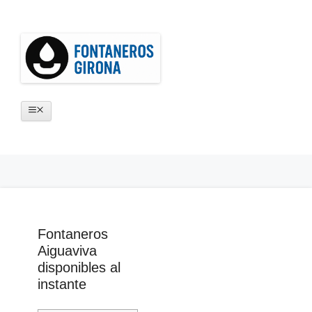
Saltar
al
contenido
Menú
Fontaneros
Aiguaviva
disponibles al
instante