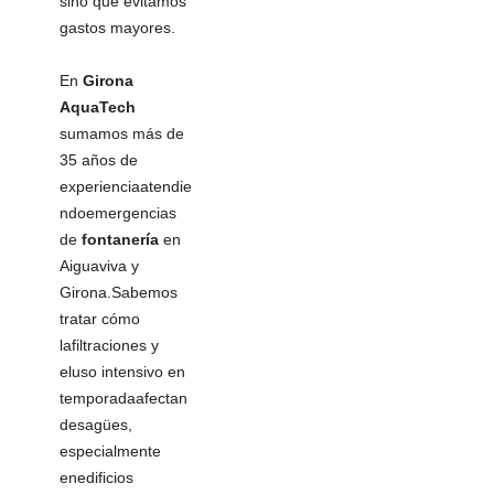
sino que evitamos
gastos mayores.
En
Girona
AquaTech
sumamos más de
35 años de
experienciaatendie
ndoemergencias
de
fontanería
en
Aiguaviva y
Girona.Sabemos
tratar cómo
lafiltraciones y
eluso intensivo en
temporadaafectan
desagües,
especialmente
enedificios