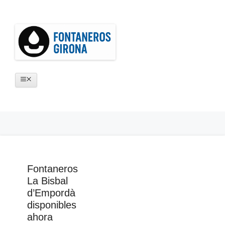
Saltar
al
contenido
Menú
Fontaneros
La Bisbal
d’Empordà
disponibles
ahora