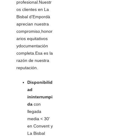
profesional.Nuestr
os clientes en La
Bisbal d’Empordà
aprecian nuestra
compromiso,honor
arios equitativos
ydocumentación
completa.Esa es la
razón de nuestra
reputación.
Disponibilid
ad
ininterrumpi
da
con
llegada
media < 30’
en Convent y
La Bisbal